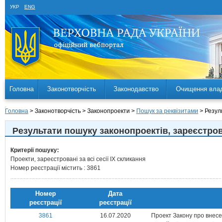
УКР
ENG
Головна
Законотворчість
Законодавство
Очищення вла
Головна
> Законотворчість > Законопроекти >
Пошук за реквізитами
> Резул
Результати пошуку законопроектiв, зареєстр
Критерії пошуку:
Проекти, зареєстровані за всі сесії IX скликання
Номер реєстрації містить : 3861
Номер
Дата
реєстрацiї
реєстрацiї
3861
16.07.2020
Проект Закону про внесе