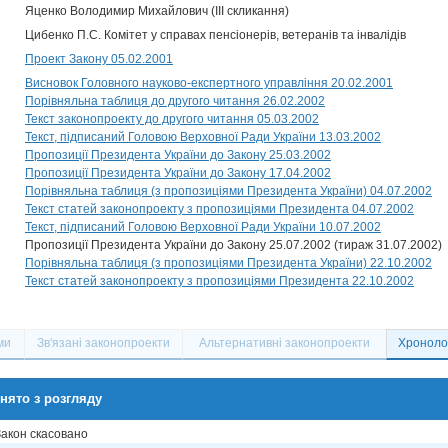
Яценко Володимир Михайлович (III скликання)
Цибенко П.С. Комітет у справах пенсіонерів, ветеранів та інвалідів
Проект Закону 05.02.2001
Висновок Головного науково-експертного управління 20.02.2001
Порівняльна таблиця до другого читання 26.02.2002
Текст законопроекту до другого читання 05.03.2002
Текст, підписаний Головою Верховної Ради України 13.03.2002
Пропозиції Президента України до Закону 25.03.2002
Пропозиції Президента України до Закону 17.04.2002
Порівняльна таблиця (з пропозиціями Президента України) 04.07.2002
Текст статей законопроекту з пропозиціями Президента 04.07.2002
Текст, підписаний Головою Верховної Ради України 10.07.2002
Пропозиції Президента України до Закону 25.07.2002 (тираж 31.07.2002)
Порівняльна таблиця (з пропозиціями Президента України) 22.10.2002
Текст статей законопроекту з пропозиціями Президента 22.10.2002
ми
Зв'язані законопроекти
Альтернативні законопроекти
Хронолог
нято з розгляду
Закон скасовано