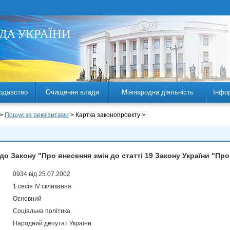
одавство
Очищення влади
Міжнародна діяльність
Інфо
 >
Пошук за реквізитами
> Картка законопроекту >
до Закону "Про внесення змін до статті 19 Закону України "Про
0934 від 25.07.2002
1 сесія IV скликання
Основний
Соціальна політика
Народний депутат України