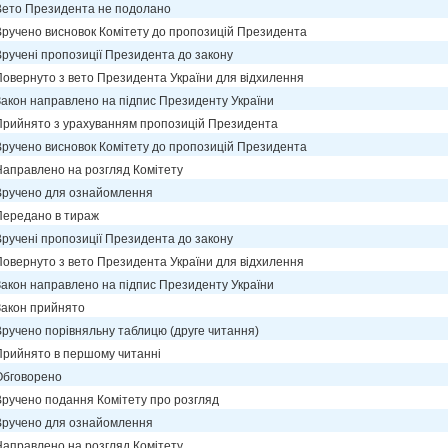
Вето Президента не подолано
Вручено висновок Комітету до пропозицій Президента
Вручені пропозиції Президента до закону
Повернуто з вето Президента України для відхилення
Закон направлено на підпис Президенту України
Прийнято з урахуванням пропозицій Президента
Вручено висновок Комітету до пропозицій Президента
Направлено на розгляд Комітету
Вручено для ознайомлення
Передано в тираж
Вручені пропозиції Президента до закону
Повернуто з вето Президента України для відхилення
Закон направлено на підпис Президенту України
Закон прийнято
Вручено порівняльну таблицю (друге читання)
Прийнято в першому читанні
Обговорено
Вручено подання Комітету про розгляд
Вручено для ознайомлення
Направлено на розгляд Комітету