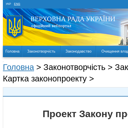
УКР
ENG
Головна
Законотворчість
Законодавство
Очищення вла
Головна
> Законотворчість > За
Картка законопроекту >
Проект Закону пр