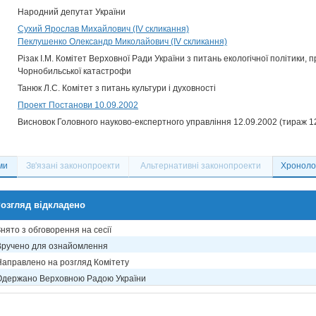
Народний депутат України
Сухий Ярослав Михайлович (IV скликання)
Пеклушенко Олександр Миколайович (IV скликання)
Різак І.М. Комітет Верховної Ради України з питань екологічної політики, 
Чорнобильської катастрофи
Танюк Л.С. Комітет з питань культури і духовності
Проект Постанови 10.09.2002
Висновок Головного науково-експертного управління 12.09.2002 (тираж 1
ми
Зв'язані законопроекти
Альтернативні законопроекти
Хронолог
озгляд відкладено
нято з обговорення на сесії
Вручено для ознайомлення
Направлено на розгляд Комітету
Одержано Верховною Радою України