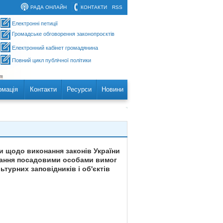
РАДА ОНЛАЙН
КОНТАКТИ
RSS
Електронні петиції
Громадське обговорення законопроєктів
Електронний кабінет громадянина
Повний цикл публічної політики
рмація
Контакти
Ресурси
Новини
и щодо виконання законів України
мання посадовими особами вимог
турних заповідників і об'єктів