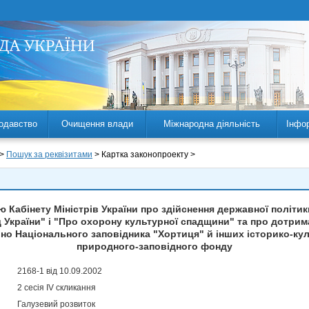
одавство
Очищення влади
Міжнародна діяльність
Інфо
 >
Пошук за реквізитами
> Картка законопроекту >
 Кабінету Міністрів України про здійснення державної політик
 України" і "Про охорону культурної спадщини" та про дотри
о Національного заповідника "Хортиця" й інших історико-куль
природного-заповідного фонду
2168-1 від 10.09.2002
2 сесія IV скликання
Галузевий розвиток