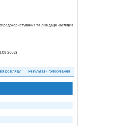
природокористування та ліквідації наслідків
2.09.2002)
ія розгляду
Результати голосування