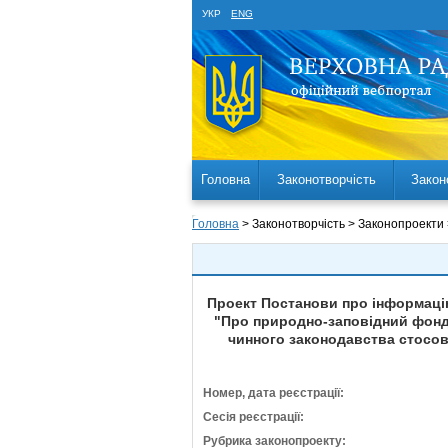
УКР
ENG
Головна
Законотворчість
Закон
Головна
> Законотворчість > Законопроекти
Проект Постанови про інформацію
"Про природно-заповідний фонд
чинного законодавства стосовн
Номер, дата реєстрації:
Сесія реєстрації:
Рубрика законопроекту: