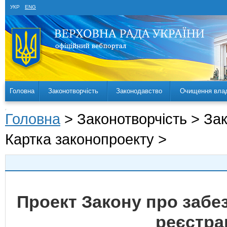
УКР
ENG
Головна
Законотворчість
Законодавство
Очищення вла
Головна
> Законотворчість > За
Картка законопроекту >
Проект Закону про забе
реєстра