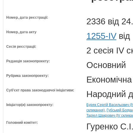
Номер, дата реєстрації:
2336 від 24
Номер, дата акту
1255-IV
від 
Сесія реєстрації:
2 сесія IV 
Редакція законопроекту:
Основний
Рубрика законопроекту:
Економічна
Суб'єкт права законодавчої ініціативи:
Народний д
Ініціатор(и) законопроекту:
Буряк Сергій Васильович (I
скликання)
Губський Богда
Таріел Шакрович (IV склика
Головний комітет:
Гуренко С.І