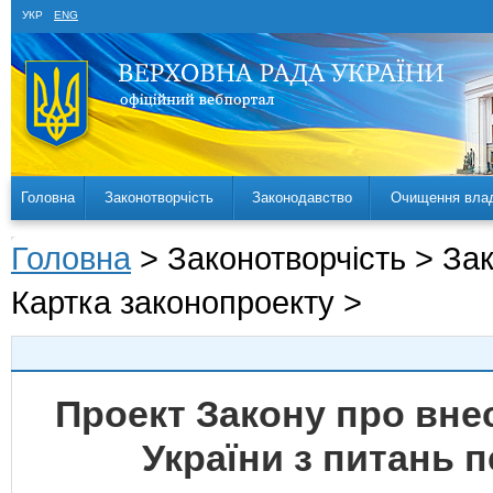
УКР
ENG
Головна
Законотворчість
Законодавство
Очищення вла
Головна
> Законотворчість > За
Картка законопроекту >
Проект Закону про внес
України з питань 