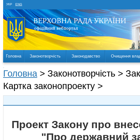
УКР
ENG
Головна
Законотворчість
Законодавство
Очищення вла
Головна
> Законотворчість > За
Картка законопроекту >
Проект Закону про внес
"Про державний за