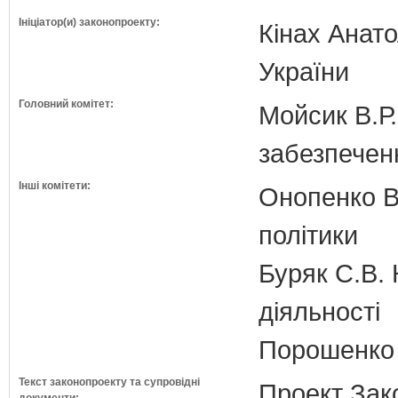
Ініціатор(и) законопроекту:
Кінах Анато
України
Головний комітет:
Мойсик В.Р.
забезпечен
Інші комітети:
Онопенко В.
політики
Буряк С.В. 
діяльності
Порошенко 
Текст законопроекту та супровідні
Проект Зак