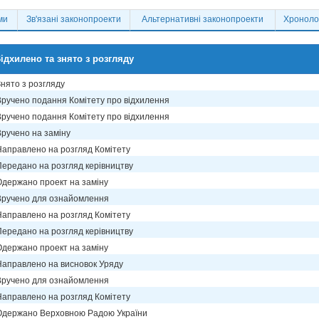
ми
Зв'язані законопроекти
Альтернативні законопроекти
Хронолог
ідхилено та знято з розгляду
Знято з розгляду
Вручено подання Комітету про відхилення
Вручено подання Комітету про відхилення
Вручено на заміну
Направлено на розгляд Комітету
Передано на розгляд керівництву
Одержано проект на заміну
Вручено для ознайомлення
Направлено на розгляд Комітету
Передано на розгляд керівництву
Одержано проект на заміну
Направлено на висновок Уряду
Вручено для ознайомлення
Направлено на розгляд Комітету
Одержано Верховною Радою України