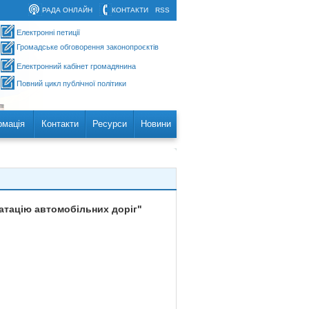
РАДА ОНЛАЙН
КОНТАКТИ
RSS
Електронні петиції
Громадське обговорення законопроєктів
Електронний кабінет громадянина
Повний цикл публічної політики
рмація
Контакти
Ресурси
Новини
уатацію автомобільних доріг"