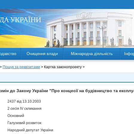
одавство
Очищення влади
Міжнародна діяльність
Інфо
 >
Пошук за реквізитами
> Картка законопроекту >
змін до Закону України "Про концесії на будівництво та експл
2437 від 13.10.2003
2 сесія IV скликання
Основний
Галузевий розвиток
Народний депутат України