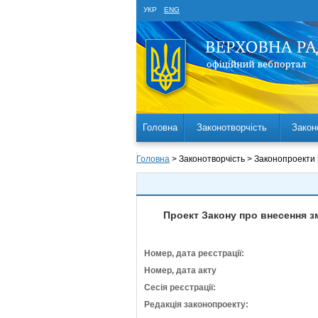
УКР
ENG
Головна
Законотворчість
Закон
Головна
> Законотворчість > Законопроекти
Проект Закону про внесення зм
Номер, дата реєстрації:
Номер, дата акту
Сесія реєстрації:
Редакція законопроекту: