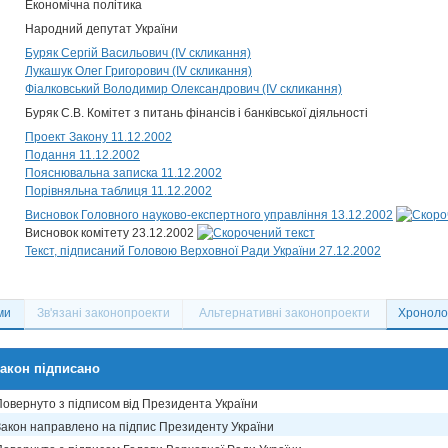
Економічна політика
Народний депутат України
Буряк Сергій Васильович (IV скликання)
Лукашук Олег Григорович (IV скликання)
Фіалковський Володимир Олександрович (IV скликання)
Буряк С.В. Комітет з питань фінансів і банківської діяльності
Проект Закону 11.12.2002
Подання 11.12.2002
Пояснювальна записка 11.12.2002
Порівняльна таблиця 11.12.2002
Висновок Головного науково-експертного управління 13.12.2002
Висновок комітету 23.12.2002
Текст, підписаний Головою Верховної Ради України 27.12.2002
ми
Зв'язані законопроекти
Альтернативні законопроекти
Хронолог
акон підписано
Повернуто з підписом від Президента України
Закон направлено на підпис Президенту України