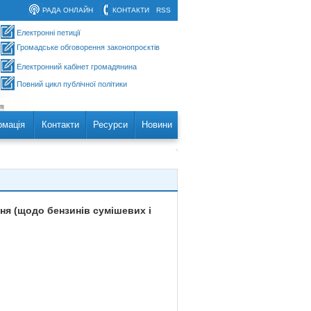
РАДА ОНЛАЙН
КОНТАКТИ
RSS
Електронні петиції
Громадське обговорення законопроєктів
Електронний кабінет громадянина
Повний цикл публічної політики
рмація
Контакти
Ресурси
Новини
ння (щодо бензинів сумішевих і