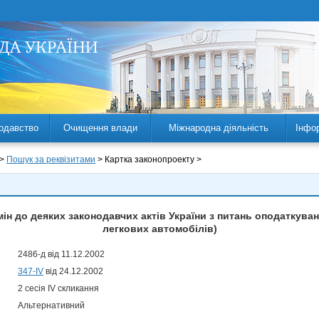
одавство
Очищення влади
Міжнародна діяльність
Інфо
 >
Пошук за реквізитами
> Картка законопроекту >
ін до деяких законодавчих актів України з питань оподаткува
легкових автомобілів)
2486-д від 11.12.2002
347-IV
від 24.12.2002
2 сесія IV скликання
Альтернативний