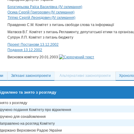
Богатирьова Раїса Василівна (IV скликання)
Осика Сергій Григорович (IV скликання)
Тігіпко Сергій Леонідович (IV скликання)
Правденко С.М. Комітет з питань свободи слова та інформації
Матвєєв В.Г. Комітет з питань Регламенту, депутатської етики та організа
Супрун Л.П. Комітет з питань бюджету
Проект Постанови 13.12.2002
Подання 13.12.2002
Висновок комітету 20.01.2003
ми
Зв'язані законопроекти
Альтернативні законопроекти
Хронолог
ідхилено та знято з розгляду
Знято з розгляду
Вручено подання Комітету про відхилення
Вручено для ознайомлення
Направлено на розгляд Комітету
Одержано Верховною Радою України