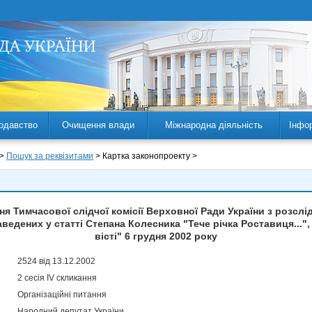
одавство
Очищення влади
Міжнародна діяльність
Інфо
 >
Пошук за реквізитами
> Картка законопроекту >
я Тимчасової слідчої комісії Верховної Ради України з розсл
аведених у статті Степана Колесника "Тече річка Роставиця...",
вісті" 6 грудня 2002 року
2524 від 13.12.2002
2 сесія IV скликання
Організаційні питання
Народний депутат України