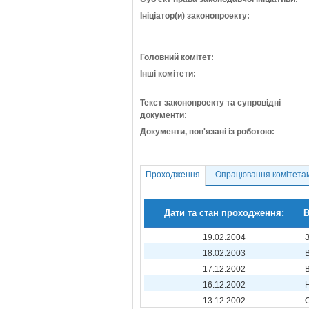
Ініціатор(и) законопроекту:
Головний комітет:
Інші комітети:
Текст законопроекту та супровідні
документи:
Документи, пов'язані із роботою:
Проходження
Опрацювання комітета
Дати та стан проходження:
В
19.02.2004
18.02.2003
17.12.2002
16.12.2002
13.12.2002