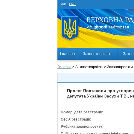
УКР
ENG
Головна
Законотворчість
Закон
Головна
> Законотворчість > Законопроекти
Проект Постанови про утворенн
депутата України Засухи Т.В., н
Номер, дата реєстрації:
Сесія реєстрації:
Рубрика законопроекту:
Суб'єкт права законодавчої ініціативи: