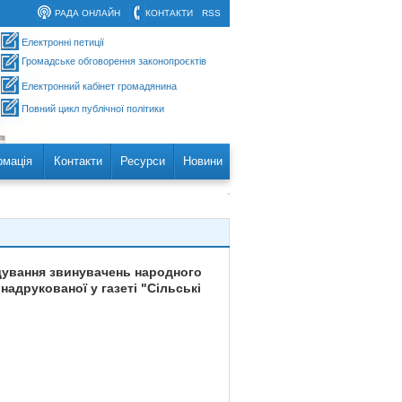
РАДА ОНЛАЙН
КОНТАКТИ
RSS
Електронні петиції
Громадське обговорення законопроєктів
Електронний кабінет громадянина
Повний цикл публічної політики
рмація
Контакти
Ресурси
Новини
ідування звинувачень народного
 надрукованої у газеті "Сільські