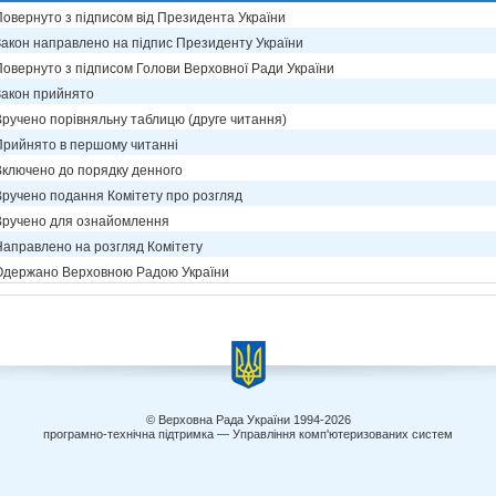
Повернуто з підписом від Президента України
Закон направлено на підпис Президенту України
Повернуто з підписом Голови Верховної Ради України
Закон прийнято
Вручено порівняльну таблицю (друге читання)
Прийнято в першому читанні
Включено до порядку денного
Вручено подання Комітету про розгляд
Вручено для ознайомлення
Направлено на розгляд Комітету
Одержано Верховною Радою України
© Верховна Рада України 1994-2026
програмно-технічна підтримка — Управління комп'ютеризованих систем