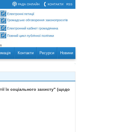
РАДА ОНЛАЙН
КОНТАКТИ
RSS
Електронні петиції
Громадське обговорення законопроєктів
Електронний кабінет громадянина
Повний цикл публічної політики
рмація
Контакти
Ресурси
Новини
тії їх соціального захисту" (щодо