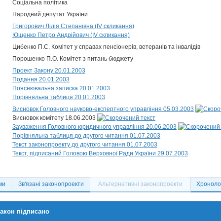
Соціальна політика
Народний депутат України
Григорович Лілія Степанівна (IV скликання)
Ющенко Петро Андрійович (IV скликання)
Цибенко П.С. Комітет у справах пенсіонерів, ветеранів та інвалідів
Порошенко П.О. Комітет з питань бюджету
Проект Закону 20.01.2003
Подання 20.01.2003
Пояснювальна записка 20.01.2003
Порівняльна таблиця 20.01.2003
Висновок Головного науково-експертного управління 05.03.2003
Висновок комітету 18.06.2003
Зауваження Головного юридичного управління 20.06.2003
Порівняльна таблиця до другого читання 01.07.2003
Текст законопроекту до другого читання 01.07.2003
Текст, підписаний Головою Верховної Ради України 29.07.2003
ми
Зв'язані законопроекти
Альтернативні законопроекти
Хронолог
акон підписано