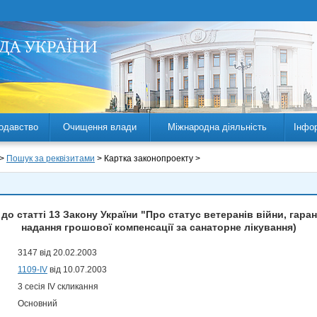
одавство
Очищення влади
Міжнародна діяльність
Інфо
 >
Пошук за реквізитами
> Картка законопроекту >
до статті 13 Закону України "Про статус ветеранів війни, гаран
надання грошової компенсації за санаторне лікування)
3147 від 20.02.2003
1109-IV
від 10.07.2003
3 сесія IV скликання
Основний