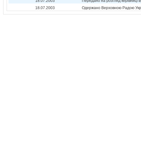
18.07.2003
Передано на розгляд керівництв
18.07.2003
Одержано Верховною Радою Укр