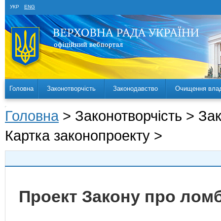
УКР
ENG
Головна
Законотворчість
Законодавство
Очищення вла
Головна
> Законотворчість > За
Картка законопроекту >
Проект Закону про ломб