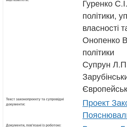
Інші комітети:
Гуренко С.І
політики, 
власності т
Онопенко В.
політики
Супрун Л.П
Зарубінськи
Європейсько
Текст законопроекту та супровідні
Проект Зак
документи:
Пояснюваль
Документи, пов'язані із роботою: