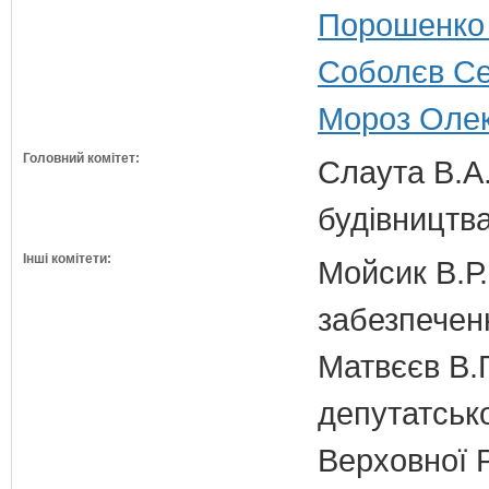
Порошенко 
Соболєв Се
Мороз Олек
Головний комітет:
Слаута В.А.
будівництв
Інші комітети:
Мойсик В.Р.
забезпечен
Матвєєв В.Г
депутатсько
Верховної 