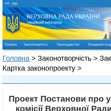
УКР
ENG
Головна
Законотворчість
Законодавство
Очищення вла
Головна
> Законотворчість > За
Картка законопроекту >
Проект Постанови про у
комісії Верховної Рад