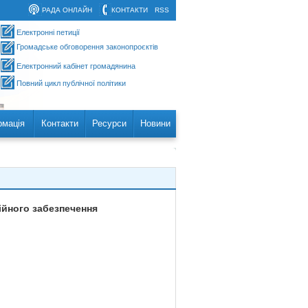
РАДА ОНЛАЙН
КОНТАКТИ
RSS
Електронні петиції
Громадське обговорення законопроєктів
Електронний кабінет громадянина
Повний цикл публічної політики
рмація
Контакти
Ресурси
Новини
ійного забезпечення