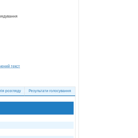
врядування
ія розгляду
Результати голосування