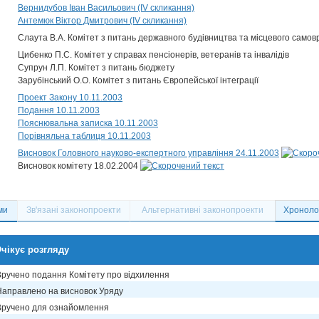
Вернидубов Іван Васильович (IV скликання)
Антемюк Віктор Дмитрович (IV скликання)
Слаута В.А. Комітет з питань державного будівництва та місцевого само
Цибенко П.С. Комітет у справах пенсіонерів, ветеранів та інвалідів
Супрун Л.П. Комітет з питань бюджету
Зарубінський О.О. Комітет з питань Європейської інтеграції
Проект Закону 10.11.2003
Подання 10.11.2003
Пояснювальна записка 10.11.2003
Порівняльна таблиця 10.11.2003
Висновок Головного науково-експертного управління 24.11.2003
Висновок комітету 18.02.2004
ми
Зв'язані законопроекти
Альтернативні законопроекти
Хронолог
чікує розгляду
Вручено подання Комітету про відхилення
Направлено на висновок Уряду
Вручено для ознайомлення