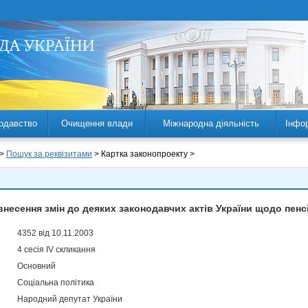
одавство
Очищення влади
Міжнародна діяльність
Інфо
 >
Пошук за реквізитами
> Картка законопроекту >
внесення змін до деяких законодавчих актів України щодо пенс
4352 від 10.11.2003
4 сесія IV скликання
Основний
Соціальна політика
Народний депутат України