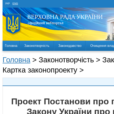
УКР
ENG
Головна
Законотворчість
Законодавство
Очищення вла
Головна
> Законотворчість > За
Картка законопроекту >
Проект Постанови про 
Закону України про 