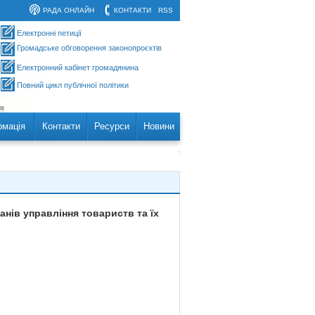
РАДА ОНЛАЙН
КОНТАКТИ
RSS
Електронні петиції
Громадське обговорення законопроєктів
Електронний кабінет громадянина
Повний цикл публічної політики
рмація
Контакти
Ресурси
Новини
анів управління товариств та їх