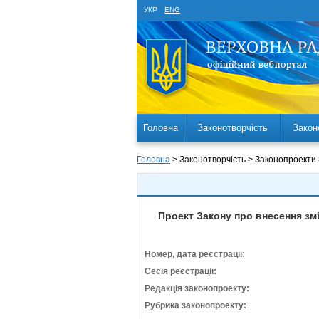
УКР
ENG
Головна
Законотворчість
Закон
Головна
> Законотворчість > Законопроекти
Проект Закону про внесення змі
Номер, дата реєстрації:
Сесія реєстрації:
Редакція законопроекту:
Рубрика законопроекту: