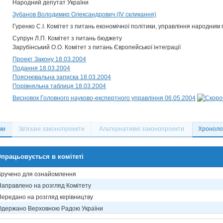
Народний депутат України
Зубанов Володимир Олександрович (IV скликання)
Гуренко С.І. Комітет з питань економічної політики, управління народним 
Супрун Л.П. Комітет з питань бюджету
Зарубінський О.О. Комітет з питань Європейської інтеграції
Проект Закону 18.03.2004
Подання 18.03.2004
Пояснювальна записка 18.03.2004
Порівняльна таблиця 18.03.2004
Висновок Головного науково-експертного управління 06.05.2004
ми
Зв'язані законопроекти
Альтернативні законопроекти
Хронолог
працьовується в комітеті
Вручено для ознайомлення
Направлено на розгляд Комітету
Передано на розгляд керівництву
Одержано Верховною Радою України