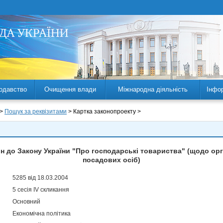
одавство
Очищення влади
Міжнародна діяльність
Інфо
 >
Пошук за реквізитами
> Картка законопроекту >
н до Закону України "Про господарські товариства" (щодо орг
посадових осіб)
5285 від 18.03.2004
5 сесія IV скликання
Основний
Економічна політика