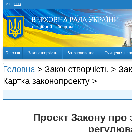
УКР
ENG
Головна
Законотворчість
Законодавство
Очищення вла
Головна
> Законотворчість > За
Картка законопроекту >
Проект Закону про
регулюва