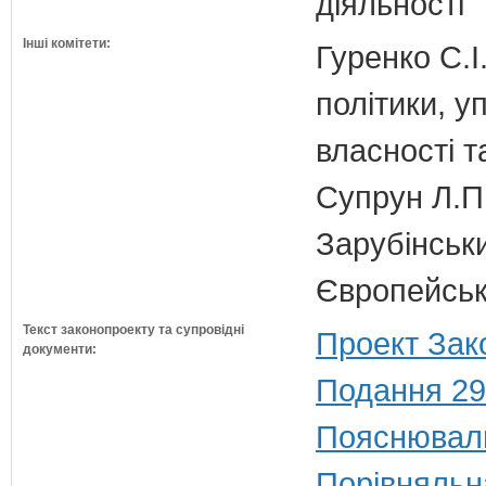
діяльності
Інші комітети:
Гуренко С.І
політики, 
власності т
Супрун Л.П
Зарубінськи
Європейсько
Текст законопроекту та супровідні
Проект Зак
документи:
Подання 29
Пояснюваль
Порівняльн