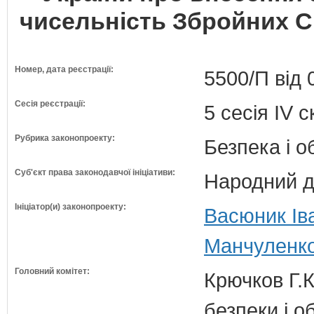
чисельність Збройних Си
Номер, дата реєстрації:
5500/П від 
Сесія реєстрації:
5 сесія IV 
Рубрика законопроекту:
Безпека і 
Суб'єкт права законодавчої ініціативи:
Народний д
Ініціатор(и) законопроекту:
Васюник Ів
Манчуленко
Головний комітет:
Крючков Г.К
безпеки і о