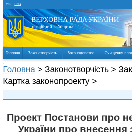
УКР
ENG
Головна
Законотворчість
Законодавство
Очищення вла
Головна
> Законотворчість > За
Картка законопроекту >
Проект Постанови про н
України про внесення 