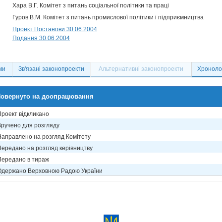
Хара В.Г. Комітет з питань соціальної політики та праці
Гуров В.М. Комітет з питань промислової політики і підприємництва
Проект Постанови 30.06.2004
Подання 30.06.2004
ми
Зв'язані законопроекти
Альтернативні законопроекти
Хронолог
овернуто на доопрацювання
Проект відкликано
Вручено для розгляду
Направлено на розгляд Комітету
Передано на розгляд керівництву
Передано в тираж
Одержано Верховною Радою України