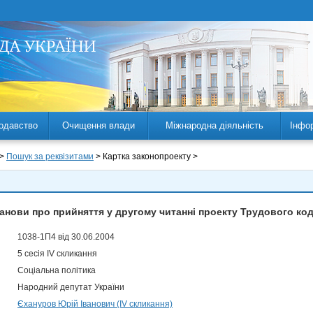
одавство
Очищення влади
Міжнародна діяльність
Інфо
 >
Пошук за реквізитами
> Картка законопроекту >
анови про прийняття у другому читанні проекту Трудового код
1038-1П4 від 30.06.2004
5 сесія IV скликання
Соціальна політика
Народний депутат України
Єхануров Юрій Іванович (IV скликання)