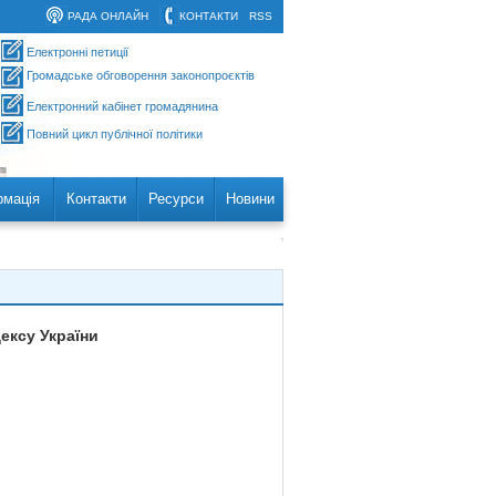
РАДА ОНЛАЙН
КОНТАКТИ
RSS
Електронні петиції
Громадське обговорення законопроєктів
Електронний кабінет громадянина
Повний цикл публічної політики
рмація
Контакти
Ресурси
Новини
ексу України