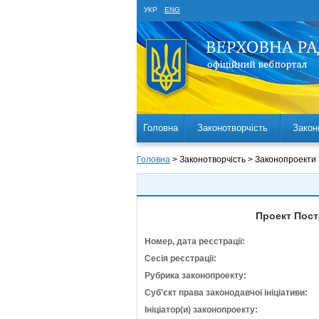
УКР
ENG
Головна
Законотворчість
Закон
Головна
> Законотворчість > Законопроекти
Проект Пост
Номер, дата реєстрації:
Сесія реєстрації:
Рубрика законопроекту:
Суб'єкт права законодавчої ініціативи:
Ініціатор(и) законопроекту: