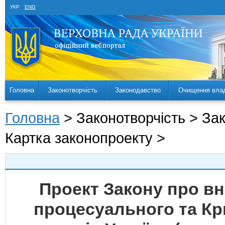
УКР
ENG
Головна
Законотворчість
Законодавство
Очищення вла
Головна
> Законотворчість > За
Картка законопроекту >
Проект Закону про вн
процесуального та К