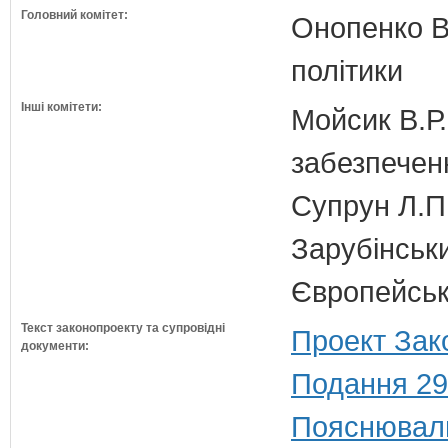
Головний комітет:
Онопенко В.
політики
Інші комітети:
Мойсик В.Р.
забезпечен
Супрун Л.П
Зарубінськи
Європейсько
Текст законопроекту та супровідні
Проект Зак
документи:
Подання 29
Пояснюваль