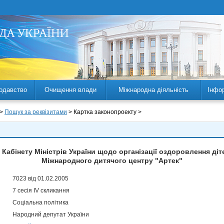
одавство
Очищення влади
Міжнародна діяльність
Інфо
 >
Пошук за реквізитами
> Картка законопроекту >
Кабінету Міністрів України щодо організації оздоровлення діте
Міжнародного дитячого центру "Артек"
7023 від 01.02.2005
7 сесія IV скликання
Соціальна політика
Народний депутат України