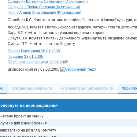
Самойлик Катерина Семенівна (IV скликання)
Сафіуллін Равіль Сафович (IV скликання)
Полііт Андрій Анатолійович (IV скликання)
Самойлик К.С. Комітет з питань молодіжної політики, фізичної культури, с
Лобода М.В. Комітет з питань охорони здоров'я, материнства та дитинст
Хара В.Г. Комітет з питань соціальної політики та праці
Слаута В.А. Комітет з питань державного будівництва та місцевого само
Супрун Л.П. Комітет з питань бюджету
Проект Постанови 28.01.2005
Подання 28.01.2005
Пояснювальна записка 28.01.2005
Висновок комітету 02.03.2005
ми
Зв'язані законопроекти
Альтернативні законопроекти
Хронолог
овернуто на доопрацювання
Внесено проект на заміну
Вручено для ознайомлення
Направлено на розгляд Комітету