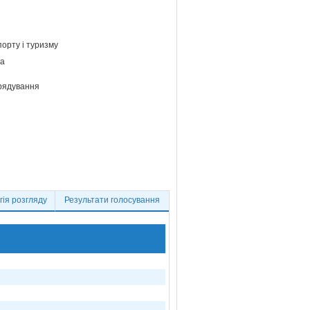
порту і туризму
ва
врядування
ія розгляду
Результати голосування