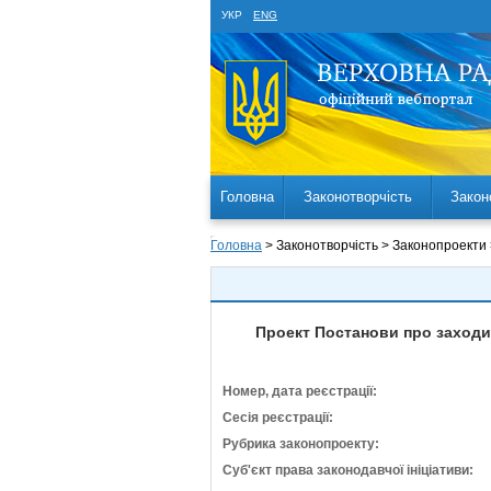
УКР
ENG
Головна
Законотворчість
Закон
Головна
> Законотворчість > Законопроекти
Проект Постанови про заходи 
Номер, дата реєстрації:
Сесія реєстрації:
Рубрика законопроекту:
Суб'єкт права законодавчої ініціативи: