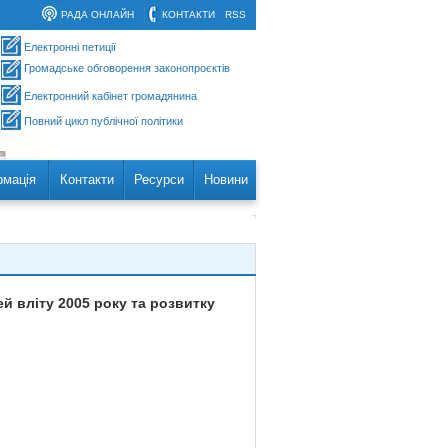
РАДА ОНЛАЙН
КОНТАКТИ
RSS
Електронні петиції
Громадське обговорення законопроєктів
Електронний кабінет громадянина
Повний цикл публічної політики
рмація
Контакти
Ресурси
Новини
й вліту 2005 року та розвитку