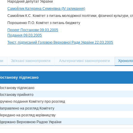
Народний депутат України
Самойлик Катерина Семенівна (IV скликання)
Самойлик К.С. Комітет з питань молодіжної політики, фізичної культури, с
Порошенко П.О. Комітет з питань бюджету
Проект Постанови 09.03.2005
Подання 09.03.2005
Текст, підписаний Головою Верховної Ради України 22.03.2005
ми
Зв'язані законопроекти
Альтернативні законопроекти
Хронолог
останову підписано
Постанову підписано
Постанову прийнято
Вручено подання Комітету про розгляд
Направлено на розгляд Комітету
Передано на розгляд керівництву
Одержано Верховною Радою України