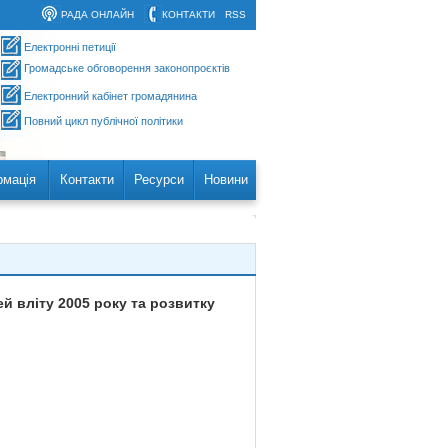
РАДА ОНЛАЙН
КОНТАКТИ
RSS
Електронні петиції
Громадське обговорення законопроєктів
Електронний кабінет громадянина
Повний цикл публічної політики
рмація
Контакти
Ресурси
Новини
й вліту 2005 року та розвитку