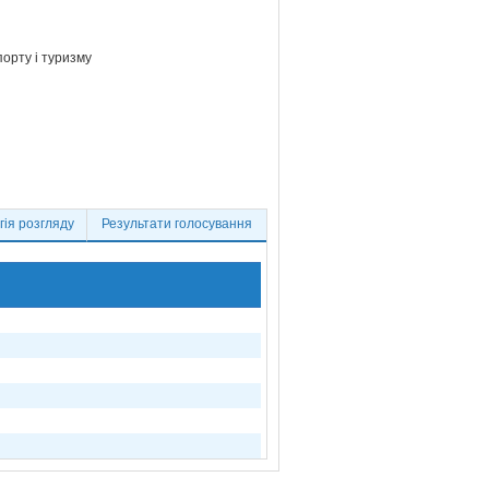
порту і туризму
ія розгляду
Результати голосування