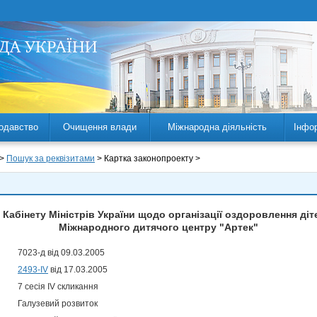
одавство
Очищення влади
Міжнародна діяльність
Інфо
 >
Пошук за реквізитами
> Картка законопроекту >
Кабінету Міністрів України щодо організації оздоровлення діте
Міжнародного дитячого центру "Артек"
7023-д від 09.03.2005
2493-IV
від 17.03.2005
7 сесія IV скликання
Галузевий розвиток