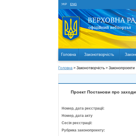
УКР
ENG
Головна
Законотворчість
Закон
Головна
> Законотворчість > Законопроекти
Проект Постанови про заходи 
Номер, дата реєстрації:
Номер, дата акту
Сесія реєстрації:
Рубрика законопроекту: