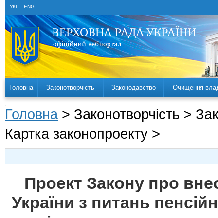
УКР
ENG
Головна
Законотворчість
Законодавство
Очищення вла
Головна
> Законотворчість > За
Картка законопроекту >
Проект Закону про внес
України з питань пенсій