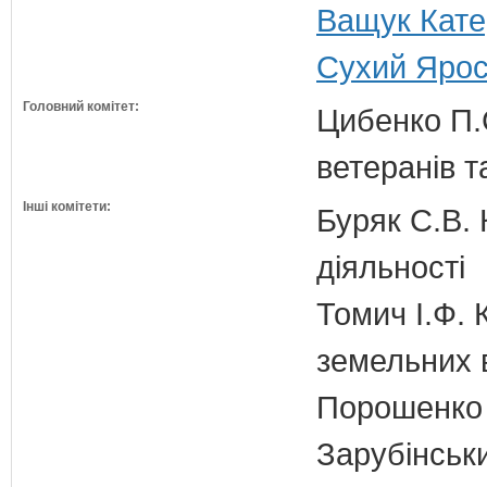
Ващук Кате
Сухий Ярос
Головний комітет:
Цибенко П.С
ветеранів та
Інші комітети:
Буряк С.В. 
діяльності
Томич І.Ф. 
земельних 
Порошенко 
Зарубінськи