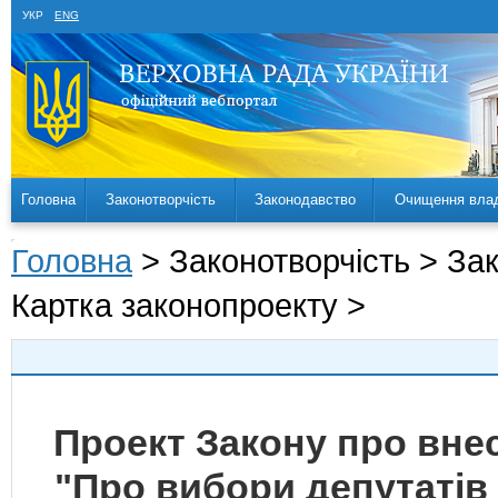
УКР
ENG
Головна
Законотворчість
Законодавство
Очищення вла
Головна
> Законотворчість > За
Картка законопроекту >
Проект Закону про внес
"Про вибори депутатів