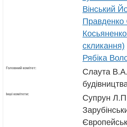
Вінський Йо
Правденко 
Косьяненко
скликання)
Рябіка Вол
Головний комітет:
Слаута В.А.
будівництв
Інші комітети:
Супрун Л.П
Зарубінськи
Європейсько