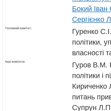
Бокий Іван
Сергієнко Л
Головний комітет:
Гуренко С.І
політики, 
власності т
Інші комітети:
Гуров В.М. 
політики і 
Кириченко Л
питань прив
Супрун Л.П