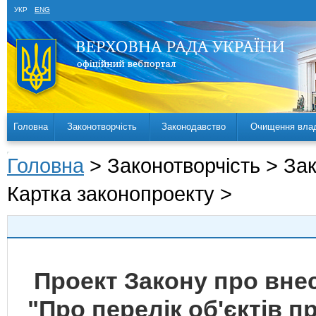
УКР
ENG
Головна
Законотворчість
Законодавство
Очищення вла
Головна
> Законотворчість > За
Картка законопроекту >
Проект Закону про внес
"Про перелік об'єктів п