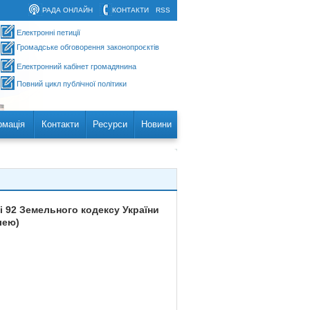
РАДА ОНЛАЙН
КОНТАКТИ
RSS
Електронні петиції
Громадське обговорення законопроєктів
Електронний кабінет громадянина
Повний цикл публічної політики
рмація
Контакти
Ресурси
Новини
і 92 Земельного кодексу України
лею)