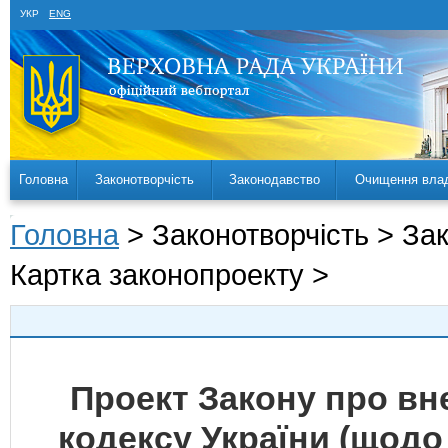
УКР
ENG
Головна
Законотворчість
Законодавство
Очищення вла
Головна
> Законотворчість > За
Картка законопроекту >
Проект Закону про вн
кодексу України (щод