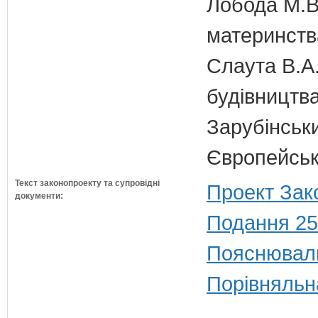
Лобода М.В.
материнств
Слаута В.А.
будівництв
Зарубінськи
Європейсько
Текст законопроекту та супровідні
Проект Зак
документи:
Подання 25
Пояснюваль
Порівняльн