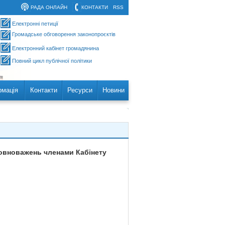
РАДА ОНЛАЙН
КОНТАКТИ
RSS
Електронні петиції
Громадське обговорення законопроєктів
Електронний кабінет громадянина
Повний цикл публічної політики
рмація
Контакти
Ресурси
Новини
повноважень членами Кабінету