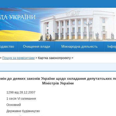
одавство
Очищення влади
Міжнародна діяльність
Інфо
 >
Пошук за реквізитами
> Картка законопроекту >
змін до деяких законів України щодо складання депутатських 
Міністрів України
1298 від 28.12.2007
1 сесія VI скликання
Основний
Державне будівництво