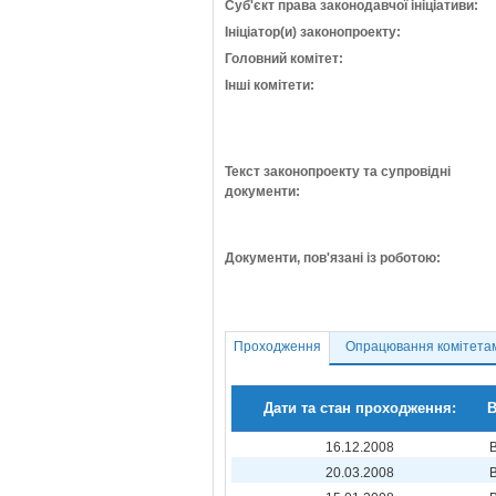
Суб'єкт права законодавчої ініціативи:
Ініціатор(и) законопроекту:
Головний комітет:
Інші комітети:
Текст законопроекту та супровідні
документи:
Документи, пов'язані із роботою:
Проходження
Опрацювання комітета
Дати та стан проходження:
В
16.12.2008
20.03.2008