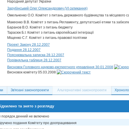
Народний депутат України
Зарубінський Олег Олександрович (VI скликання)
Омельченко О.О. Комітет з питань державного будівництва та місцевого 
Макеєнко В.В. Комітет з питань Регламенту, депутатської етики та забезп
Баранов В.О. Комітет з питань бюджету
Тарасюк Б.І. Комітет з питань європейської інтеграції
Міщенко С.Г. Комітет з питань правової політики
Проект Закону 28.12.2007
Подання 28.12.2007
Пояснювальна записка 28.12.2007
Порівняльна таблиця 28.12.2007
Висновок Головного науково-експертного управління 30.01.2008
Висновок комітету 05.03.2008
ми
Зв'язані законопроекти
Альтернативні законопроекти
Хронолог
ідхилено та знято з розгляду
В порядок денний не включено
Вручено подання Комітету про доопрацювання