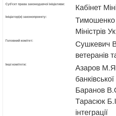
Суб'єкт права законодавчої ініціативи:
Кабінет Мін
Ініціатор(и) законопроекту:
Тимошенко 
Міністрів У
Головний комітет:
Сушкевич В.
ветеранів та
Інші комітети:
Азаров М.Я.
банківської
Баранов В.
Тарасюк Б.І
інтеграції