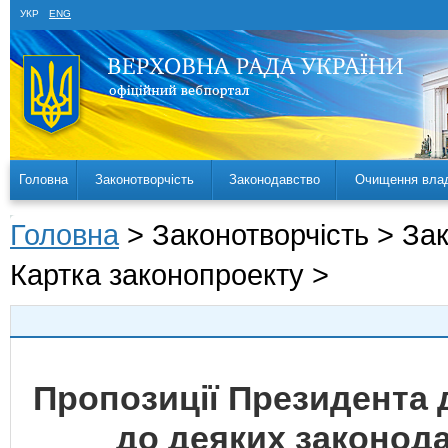
УКР
ENG
Головна
Законотворчість
Законодавство
Очищення вла
Головна
> Законотворчість > За
Картка законопроекту >
Пропозиції Президента 
до деяких законода