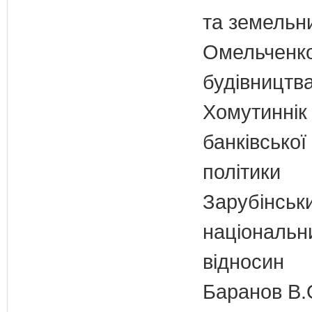
та земельн
Омельченко
будівництв
Хомутиннік 
банківської
політики
Зарубінськи
національн
відносин
Баранов В.