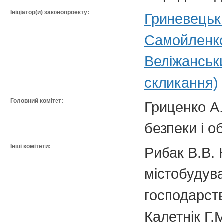
Ініціатор(и) законопроекту:
Гриневецьк
Самойленко
Веліжанськ
скликання)
Головний комітет:
Гриценко А.
безпеки і о
Інші комітети:
Рибак В.В. 
містобудув
господарств
Калетнік Г.