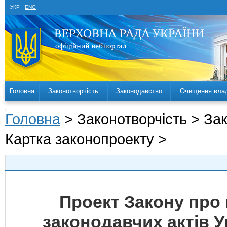
УКР
ENG
Головна
Законотворчість
Законодавство
Очищення вла
Головна
> Законотворчість > За
Картка законопроекту >
Проект Закону про 
законодавчих актів У