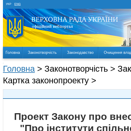
УКР
ENG
Головна
Законотворчість
Законодавство
Очищення вла
Головна
> Законотворчість > За
Картка законопроекту >
Проект Закону про внес
"Про інститути спільн