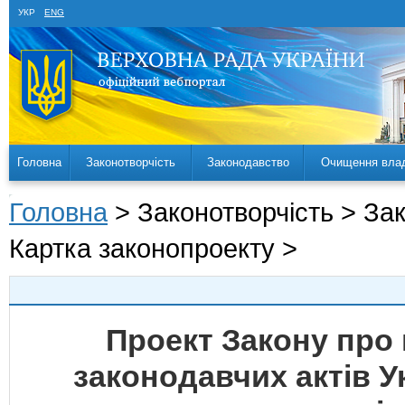
УКР
ENG
Головна
Законотворчість
Законодавство
Очищення вла
Головна
> Законотворчість > За
Картка законопроекту >
Проект Закону про 
законодавчих актів У