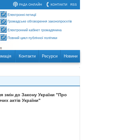
РАДА ОНЛАЙН
КОНТАКТИ
RSS
Електронні петиції
Громадське обговорення законопроєктів
Електронний кабінет громадянина
Повний цикл публічної політики
рмація
Контакти
Ресурси
Новини
я змін до Закону України "Про
чих актів України"