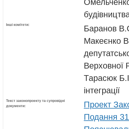
Омельченко
будівництв
Інші комітети:
Баранов В.
Макеєнко В.
депутатсько
Верховної 
Тарасюк Б.І
інтеграції
Текст законопроекту та супровідні
Проект Зак
документи:
Подання 31