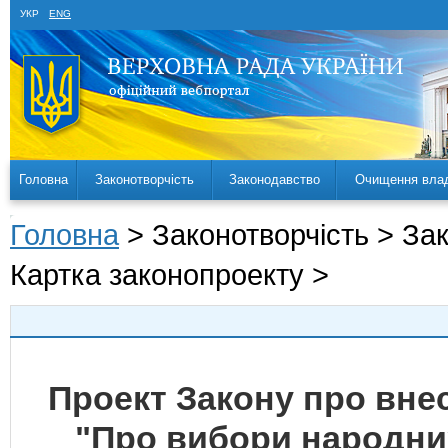
УКР
ENG
Головна
Законотворчість
Законодавство
Очищення вла
Головна
> Законотворчість > За
Картка законопроекту >
Проект Закону про внес
"Про вибори народних