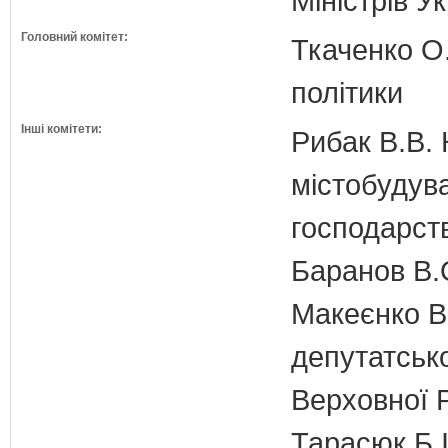
Міністрів У
Головний комітет:
Ткаченко О.
політики
Інші комітети:
Рибак В.В. 
містобудув
господарств
Баранов В.
Макеєнко В.
депутатсько
Верховної 
Тарасюк Б.І