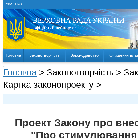
УКР
ENG
Головна
Законотворчість
Законодавство
Очищення вла
Головна
> Законотворчість > За
Картка законопроекту >
Проект Закону про внес
"Про стимулювання 