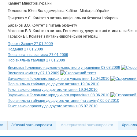
Кабінет Міністрів України
Тимошенко Юлія Володимирівна Кабінет Міністрів України
Гриценко А.С. Комітет з питань національної безпеки і оборони
Баранов В.О. Комітет з питань бюджету
Макеєнко В.В. Комітет з питань Регламенту, депутатської етики та забезп
Тарасюк Б.І. Комітет з питань європейської інтеграції
Проект Закону 27.01.2009
Подання 27.01.2009
Пояснювальна записка 27.01.2009
Порівняльна таблиця 27.01.2009
Висновок Головного науково-експертного управління 03.03.2009
Висновок комітету 07.10.2009
Зауваження Головного юридичного управління 15.04.2010
Порівняльна таблиця до другого читання 19.04.2010
Текст законопроекту до другого читання 19.04.2010
Зауваження Головного юридичного управління 08.06.2010
Порівняльна таблиця до другого читання (на заміну) 05.07.2010
Текст законопроекту до другого читання 05.07.2010
ми
Зв'язані законопроекти
Альтернативні законопроекти
Хронолог