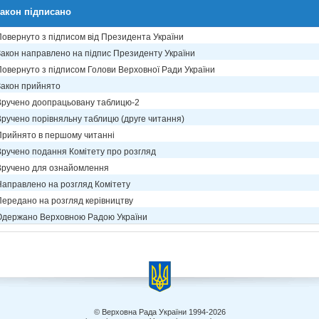
акон підписано
Повернуто з підписом від Президента України
Закон направлено на підпис Президенту України
Повернуто з підписом Голови Верховної Ради України
Закон прийнято
Вручено доопрацьовану таблицю-2
Вручено порівняльну таблицю (друге читання)
Прийнято в першому читанні
Вручено подання Комітету про розгляд
Вручено для ознайомлення
Направлено на розгляд Комітету
Передано на розгляд керівництву
Одержано Верховною Радою України
© Верховна Рада України 1994-2026