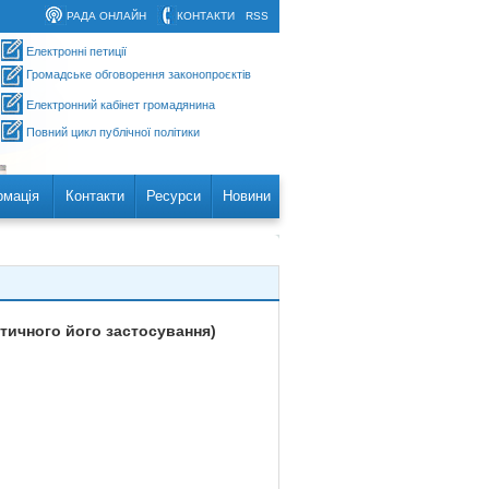
РАДА ОНЛАЙН
КОНТАКТИ
RSS
Електронні петиції
Громадське обговорення законопроєктів
Електронний кабінет громадянина
Повний цикл публічної політики
рмація
Контакти
Ресурси
Новини
тичного його застосування)