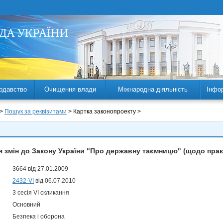
одавство
Очищення влади
Міжнародна діяльність
Інфо
 >
Пошук за реквізитами
> Картка законопроекту >
я змін до Закону України "Про державну таємницю" (щодо прак
3664 від 27.01.2009
2432-VI
від 06.07.2010
3 сесія VI скликання
Основний
Безпека і оборона