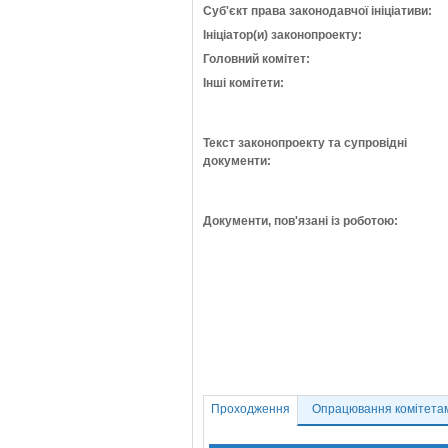
Суб'єкт права законодавчої ініціативи:
Ініціатор(и) законопроекту:
Головний комітет:
Інші комітети:
Текст законопроекту та супровідні
документи:
Документи, пов'язані із роботою:
Проходження
Опрацювання комітета