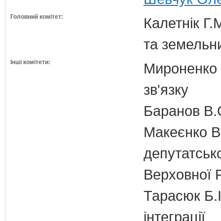
Головний комітет:
Калетнік Г.
та земельн
Інші комітети:
Мироненко М
зв'язку
Баранов В.
Макеєнко В.
депутатсько
Верховної 
Тарасюк Б.І
інтеграції