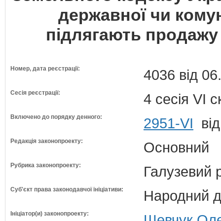
державної чи комун
підлягають продажу 
Номер, дата реєстрації:
4036 від 06
Сесія реєстрації:
4 сесія VI 
Включено до порядку денного:
2951-VI
від
Редакція законопроекту:
Основний
Рубрика законопроекту:
Галузевий 
Суб'єкт права законодавчої ініціативи:
Народний д
Ініціатор(и) законопроекту:
Шевчук Оле