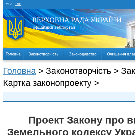
УКР
ENG
Головна
Законотворчість
Законодавство
Очищення вла
Головна
> Законотворчість > За
Картка законопроекту >
Проект Закону про вн
Земельного кодексу Укр