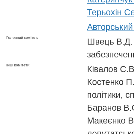
Терьохін Се
Авторський
Головний комітет:
Швець В.Д. 
забезпечен
Інші комітети:
Ківалов С.В
Костенко П.
політики, с
Баранов В.
Макеєнко В.
депутатсько