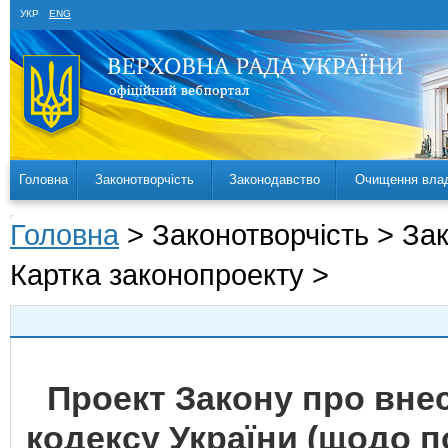
УКР
ENG
Головна
Законотворчість
Законодавство
Очищення вла
Головна
> Законотворчість > За
Картка законопроекту >
Проект Закону про вне
кодексу України (щодо п