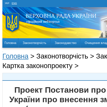
УКР
ENG
Головна
Законотворчість
Законодавство
Очищення вла
Головна
> Законотворчість > За
Картка законопроекту >
Проект Постанови про
України про внесення зм