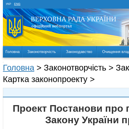
УКР
ENG
Головна
Законотворчість
Законодавство
Очищення вла
Головна
> Законотворчість > За
Картка законопроекту >
Проект Постанови про 
Закону України 