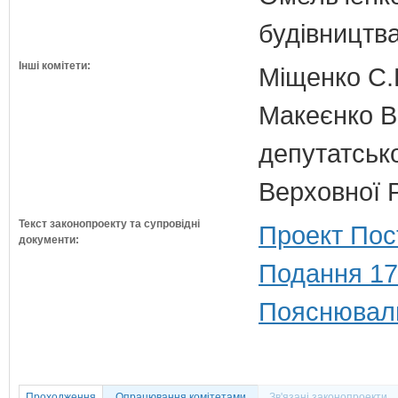
будівництв
Інші комітети:
Міщенко С.Г
Макеєнко В.
депутатсько
Верховної 
Текст законопроекту та супровідні
Проект Пос
документи:
Подання 17
Пояснюваль
Проходження
Опрацювання комітетами
Зв'язані законопроекти