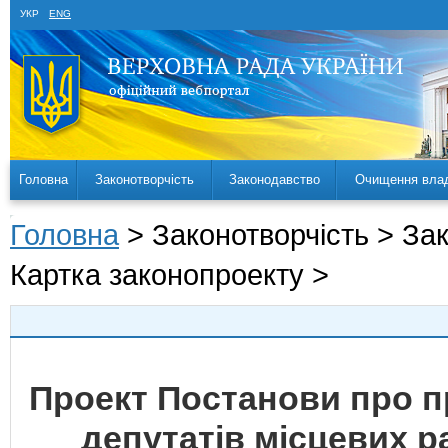
УКР
ENG
Головна
Законотворчість
Законодавство
Очищення вла
Головна
> Законотворчість > За
Картка законопроекту >
Проект Постанови про п
депутатів місцевих р