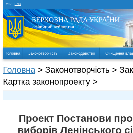
УКР
ENG
Головна
Законотворчість
Законодавство
Очищення вла
Головна
> Законотворчість > За
Картка законопроекту >
Проект Постанови про
виборів Ленінського с