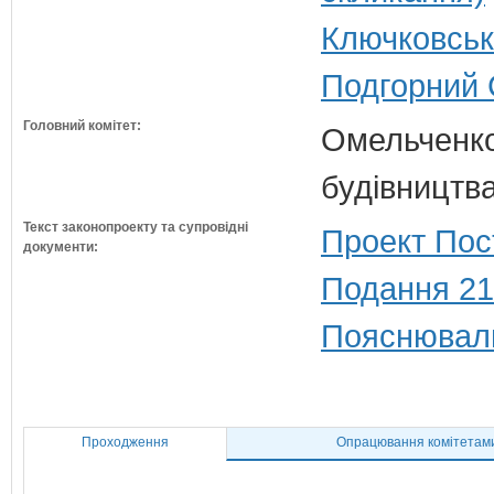
Ключковськ
Подгорний 
Головний комітет:
Омельченко
будівництв
Текст законопроекту та супровідні
Проект Пос
документи:
Подання 21
Пояснюваль
Проходження
Опрацювання комітетам