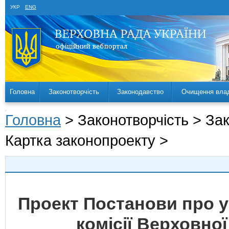
УКР
ENG
Головна
Законотворчість
Законодавство
Очищення вла
Головна
> Законотворчість > За
Картка законопроекту >
Проект Постанови про у
комісії Верховної