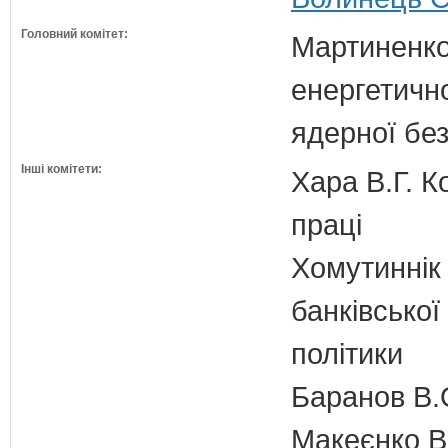
Головний комітет:
Мартиненко
енергетично
ядерної бе
Інші комітети:
Хара В.Г. К
праці
Хомутиннік 
банківської
політики
Баранов В.
Макеєнко В.