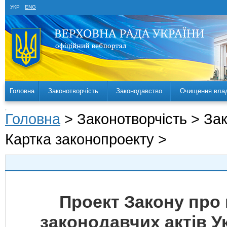
УКР
ENG
Головна
Законотворчість
Законодавство
Очищення вла
Головна
> Законотворчість > За
Картка законопроекту >
Проект Закону про 
законодавчих актів У