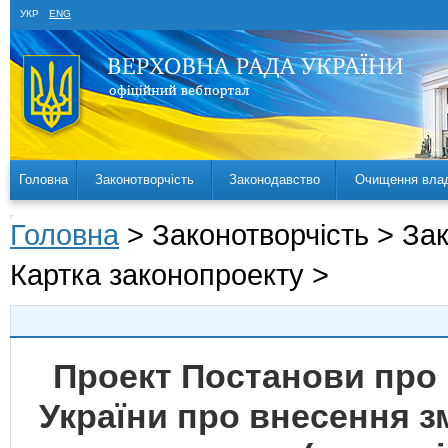
УКР
ENG
Головна
Законотворчість
Законодавство
Очищення вла
Головна
> Законотворчість > За
Картка законопроекту >
Проект Постанови про 
України про внесення зм