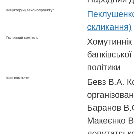
Ініціатор(и) законопроекту:
Пеклушенко
скликання)
Головний комітет:
Хомутиннік 
банківської
політики
Інші комітети:
Бевз В.А. К
організован
Баранов В.
Макеєнко В.
депутатсько