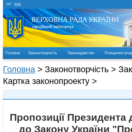
УКР
ENG
Головна
Законотворчість
Законодавство
Очищення вла
Головна
> Законотворчість > За
Картка законопроекту >
Пропозиції Президента 
до Закону України "Пр