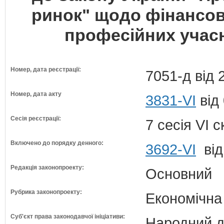
ринок" щодо фінансов
професійних учас
Номер, дата реєстрації:
7051-д від 
Номер, дата акту
3831-VI
від 
Сесія реєстрації:
7 сесія VI 
Включено до порядку денного:
3692-VI
від
Редакція законопроекту:
Основний
Рубрика законопроекту:
Економічна
Суб'єкт права законодавчої ініціативи:
Народний д