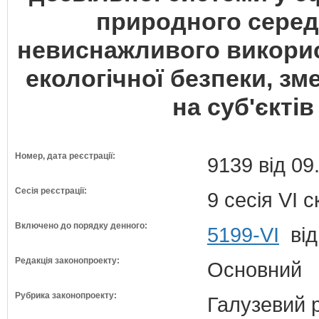
природного серед
невиснажливого викорис
екологічної безпеки, з
на суб'єкті
Номер, дата реєстрації:
9139 від 09
Сесія реєстрації:
9 сесія VI 
Включено до порядку денного:
5199-VI
від
Редакція законопроекту:
Основний
Рубрика законопроекту:
Галузевий 