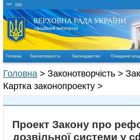
УКР
ENG
Головна
Законотворчість
Законодавство
Очищення вла
Головна
> Законотворчість > За
Картка законопроекту >
Проект Закону про реф
дозвільної системи у 