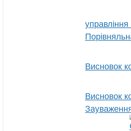
управління 
Порівняльна
Висновок ко
Висновок ко
Зауваження