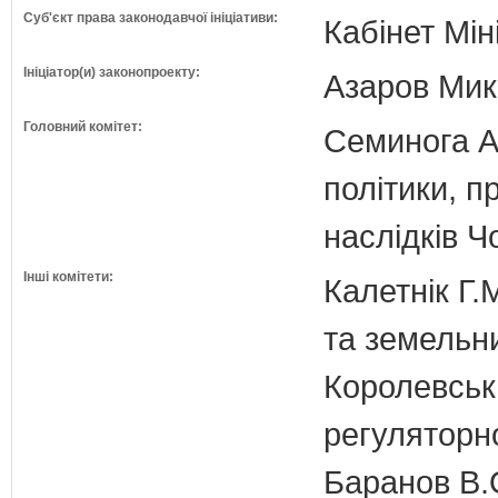
Суб'єкт права законодавчої ініціативи:
Кабінет Мін
Ініціатор(и) законопроекту:
Азаров Мико
Головний комітет:
Семинога А.
політики, п
наслідків 
Інші комітети:
Калетнік Г.
та земельн
Королевська
регуляторно
Баранов В.