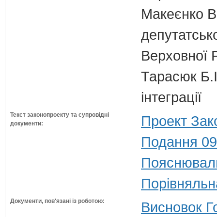
Макеєнко В.
депутатсько
Верховної 
Тарасюк Б.І
інтеграції
Текст законопроекту та супровідні
Проект Зак
документи:
Подання 09
Пояснюваль
Порівняльн
Документи, пов'язані із роботою:
Висновок Г