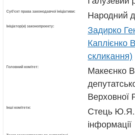
Галузевий 
Суб'єкт права законодавчої ініціативи:
Народний д
Ініціатор(и) законопроекту:
Задирко Ге
Каплієнко 
скликання)
Головний комітет:
Макеєнко В.
депутатсько
Верховної 
Інші комітети:
Стець Ю.Я. 
інформації