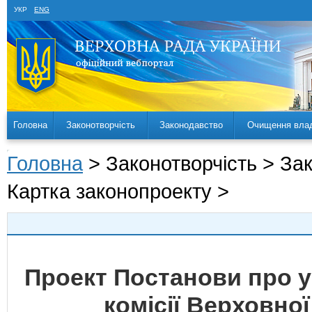
УКР
ENG
Головна
Законотворчість
Законодавство
Очищення вла
Головна
> Законотворчість > За
Картка законопроекту >
Проект Постанови про у
комісії Верховної