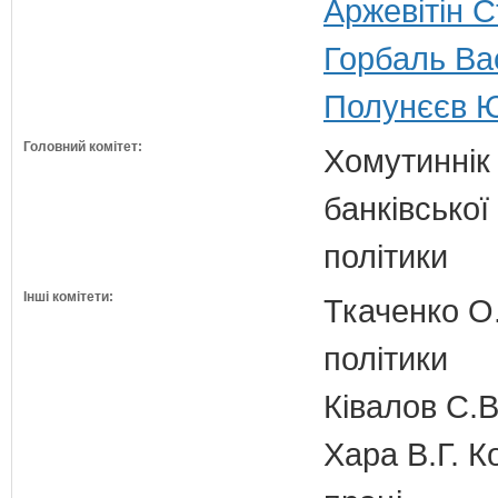
Аржевітін 
Горбаль Ва
Полунєєв Ю
Головний комітет:
Хомутиннік 
банківської
політики
Інші комітети:
Ткаченко О.
політики
Ківалов С.В
Хара В.Г. К