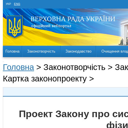
УКР
ENG
Головна
Законотворчість
Законодавство
Очищення вла
Головна
> Законотворчість > За
Картка законопроекту >
Проект Закону про си
фізи