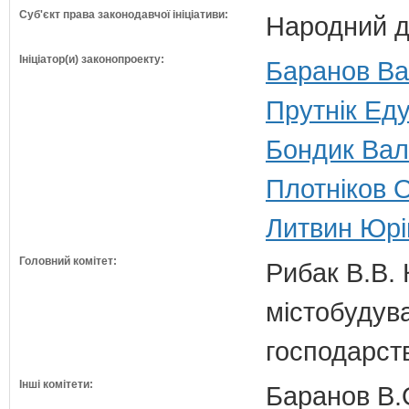
Суб'єкт права законодавчої ініціативи:
Народний д
Ініціатор(и) законопроекту:
Баранов Ва
Прутнік Еду
Бондик Вал
Плотніков О
Литвин Юрі
Головний комітет:
Рибак В.В. 
містобудув
господарств
Інші комітети:
Баранов В.