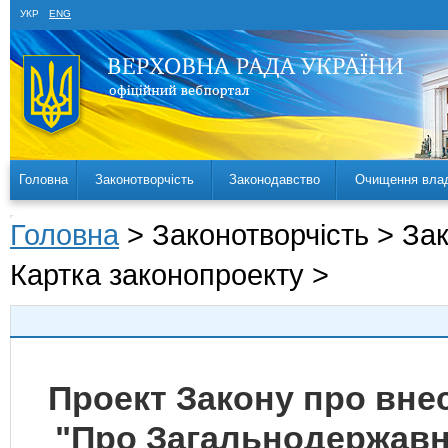
УКР
ENG
Головна
Законотворчість
Законодавство
Очищення вла
Головна
> Законотворчість > За
Картка законопроекту >
Проект Закону про внес
"Про Загальнодержавн