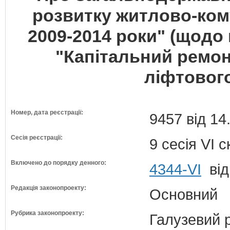
розвитку житлово-ком
2009-2014 роки" (щодо
"Капітальний ремонт
ліфтовог
Номер, дата реєстрації:
9457 від 14
Сесія реєстрації:
9 сесія VI 
Включено до порядку денного:
4344-VI
від
Редакція законопроекту:
Основний
Рубрика законопроекту:
Галузевий 